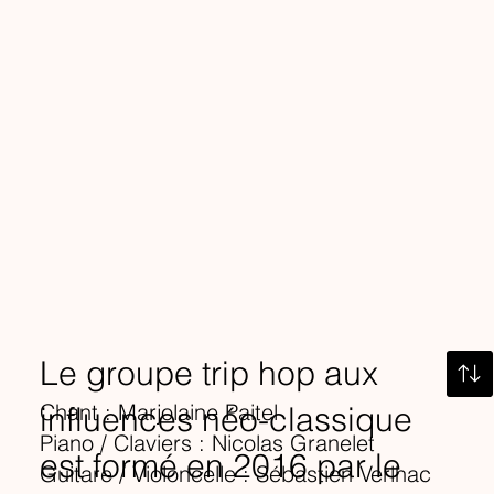
Le groupe trip hop aux
Chant : Marjolaine Paitel
influences néo-classique
Piano / Claviers : Nicolas Granelet
est formé en 2016 par le
Guitare / Violoncelle : Sébastien Verlhac