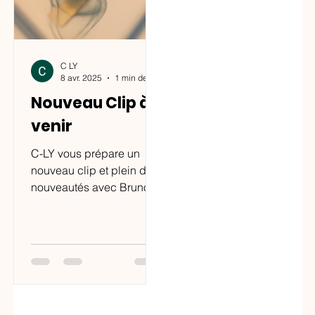
C LY
8 avr. 2025
1 min de lecture
Nouveau Clip à
venir
C-LY vous prépare un
nouveau clip et plein de
nouveautés avec Bruno
Tocaben De quoi
patienter jusqu'à la sortie
de l'album "Zéro Dark"...