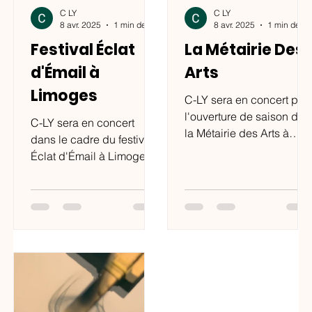
C LY
C LY
8 avr. 2025
1 min de lecture
8 avr. 2025
1 min de lectu
Festival Éclat
La Métairie Des
d'Émail à
Arts
Limoges
C-LY sera en concert pou
l'ouverture de saison de
C-LY sera en concert
la Métairie des Arts à
dans le cadre du festival
Saint Pantaléon de
Éclat d'Émail à Limoges.
Larche le vendredi 18
Le Lundi 17 Novembre
Avril 2025 à 19H
2025, on vous en dit plus
prochainement!!