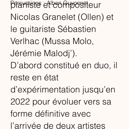
Percussions : Alban Guyonnet
pianiste et compositeur
Nicolas Granelet (Ollen) et
le guitariste Sébastien
Verlhac (Mussa Molo,
Jérémie Malodj’).
D’abord constitué en duo, il
reste en état
d’expérimentation jusqu’en
2022 pour évoluer vers sa
forme définitive avec
l’arrivée de deux artistes