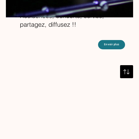
Toute l’actu de C-LY c’est ici !
Résidences, concerts, sorties,
partagez, diffusez !!
En voir plus