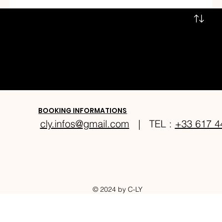
SUIVEZ C-LY SUR
FACEBOOK
, TWITTER,
INSTAGRAM
,
TIKTOK
ET
YOUTUBE
ABONNEZ VOUS ET LIKEZ!!
BOOKING INFORMATIONS
cly.infos@gmail.com
| TEL :
+33 617 4
© 2024 by C-LY